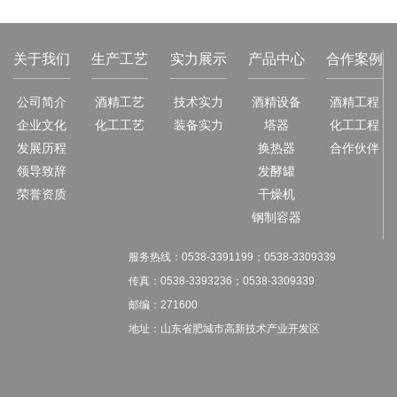
68
95
22
关于我们
生产工艺
实力展示
产品中心
合作案例
38
公司简介
酒精工艺
技术实力
酒精设备
酒精工程
90
98
企业文化
化工工艺
装备实力
塔器
化工工程
发展历程
换热器
合作伙伴
8
88
领导致辞
发酵罐
荣誉资质
干燥机
钢制容器
1
服务热线：
0538-3391199；
0538-3309339
传真：
0538-3393236；
0538-3309339
邮编：271600
地址：山东省肥城市高新技术产业开发区