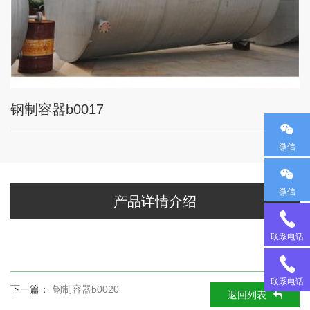
钢制容器b0017
微信
微信
产品详情介绍
13
联系电话
35
18
联系电话
下一篇：
钢制容器b0020
返回列表