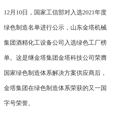
12月10日，国家工信部对入选2021年度
绿色制造名单进行公示，山东金塔机械
集团酒精化工设备公司入选绿色工厂榜
单。这是继金塔集团金塔科技公司荣膺
国家绿色制造体系解决方案供应商后，
金塔集团在绿色制造体系荣获的又一国
字号荣誉。