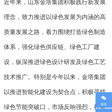
近年来，山东金塔集团积极践行新发展
理念，致力推进以绿色发展为内涵的高
质量发展之路，着力围绕打造绿色制造
体系，强化绿色供应链、绿色工厂建
设，纵深推进绿色设计研发及绿色工艺
技术推广。特别是今年以来，金塔集团
以推进智能化建设为契合点，积极寻找
微信
绿色节能突破口，市场反响强烈，社会