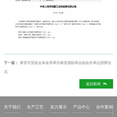
下一篇：
泰安市贸促会来金塔举办泰安国际商会副会长单位授牌仪
式
返回新闻
关于我们
生产工艺
实力展示
产品中心
合作案例