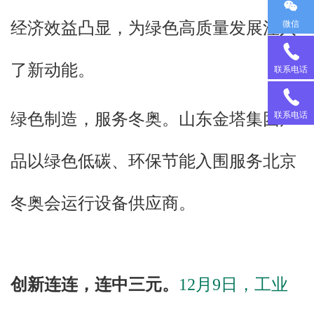
微信
经济效益凸显，为绿色高质量发展注入
18
了新动能。
联系电话
95
13
联系电话
绿色制造，服务冬奥。山东金塔集团产
38
35
品以绿色低碳、环保节能入围服务北京
98
68
冬奥会运行设备供应商。
88
22
1
90
创新连连，连中三元。
12月9日，工业