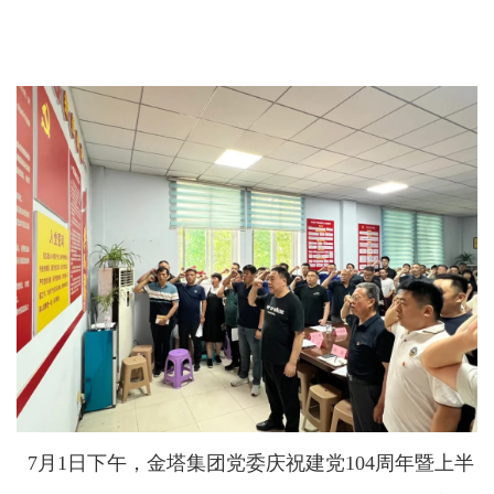
7月1日下午，金塔集团党委庆祝建党104周年暨上半