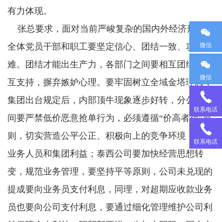
有力体现。
张总要求，面对当前严峻复杂的国内外经济形势，
全体党员干部和职工要坚定信心、团结一致、攻坚克
微信
难。团结才能出生产力，各部门之间要相互团结、相
微信
互支持，摒弃嫉妒心理。要牢固树立全域金塔理念，
集团出台规定后，内部顶牛现象逐步好转，分公司之
18
联系电话
间要严禁低价恶意抢单行为，必须遵循“价高者得”原
95
13
则，切实营造公平公正、积极向上的竞争环境，保障
联系电话
业务人员和集团利益；泰西公司要加快经营思想转
38
35
变，规范业务管理，要坚持平等原则，公司未兑现的
提成要向业务员支付利息，同理，对超期应收款业务
98
68
员也要向公司支付利息，要通过细化管理维护公司利