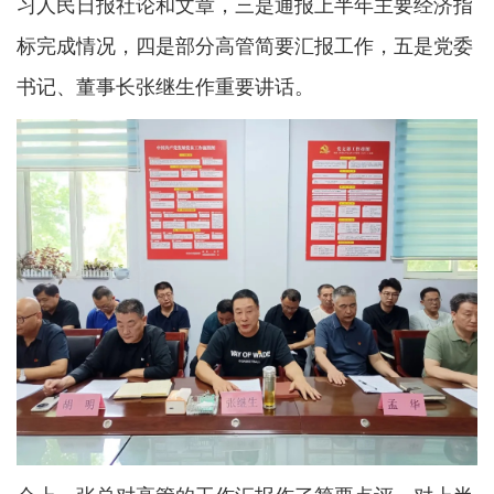
习人民日报社论和文章，三是通报上半年主要经济指
标完成情况，四是部分高管简要汇报工作，五是党委
书记、董事长张继生作重要讲话。