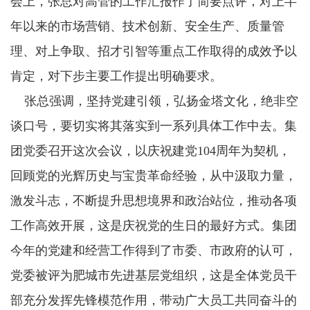
会上，张总对高管的工作汇报作了简要点评，对上半
年以来的市场营销、技术创新、安全生产、质量管
理、对上争取、招才引智等重点工作取得的成效予以
肯定，对下步主要工作提出明确要求。
张总强调，坚持党建引领，弘扬金塔文化，绝非空
谈口号，要切实将其落实到一系列具体工作中去。集
团党委召开这次会议，以庆祝建党104周年为契机，
回顾党的光辉历史与宝贵革命经验，从中汲取力量，
激发斗志，不断提升思想境界和政治站位，推动各项
工作高效开展，这是庆祝党的生日的最好方式。集团
今年的党建和经营工作得到了市委、市政府的认可，
党委被评为肥城市先进基层党组织，这是全体党员干
部充分发挥先锋模范作用，带动广大员工共同奋斗的