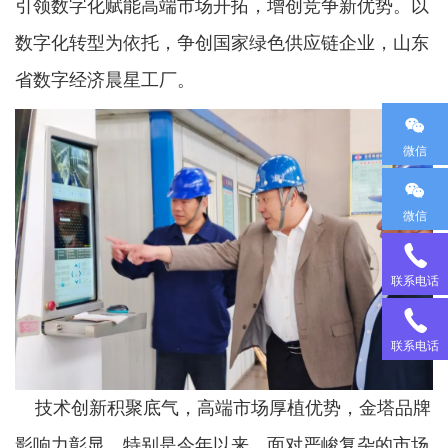
引领数字化赋能高端市场开拓，增创竞争新优势。以
数字化转型为依托，争创国家绿色供应链企业，山东
省数字经济晨星工厂。
微信
微信
18
联系电话
95
13
联系电话
38
35
技术创新积聚底气，高端市场厚植优势，金塔品牌
影响力彰显。特别是今年以来，面对严峻复杂的市场