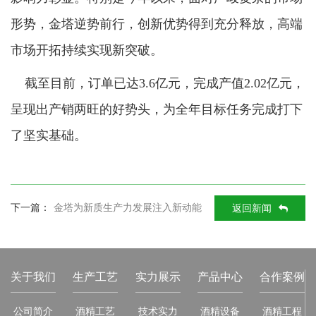
98
68
形势，金塔逆势前行，创新优势得到充分释放，高端
88
22
市场开拓持续实现新突破。
截至目前，订单已达3.6亿元，完成产值2.02亿元，
1
90
呈现出产销两旺的好势头，为全年目标任务完成打下
了坚实基础。
8
下一篇：
金塔为新质生产力发展注入新动能
返回新闻
关于我们
生产工艺
实力展示
产品中心
合作案例
公司简介
酒精工艺
技术实力
酒精设备
酒精工程