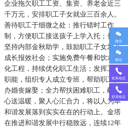
企业拖欠职工工资、集资、养老金近三
千万元，安排职工子女就业三百余人。
善待职工于细微之处：推行错时工作
制，方便职工接送孩子上学入托；长年
微信
坚持内部金秋助学，鼓励职工子女发奋
成长报效社会；实施免费午餐和饮水净
微信
化工程，持续优化职工生活；发挥工会
18
职能，组织专人成立专班，帮助职工操
联系电话
办婚丧嫁娶；全力帮扶困难职工，献爱
95
13
联系电话
心送温暖，聚人心汇合力，将以人为本
38
35
和谐发展落到实实在在的行动上。金塔
在推进和谐发展中行稳致远，连续12年
98
68