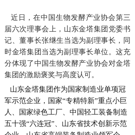
近日，在中国生物发酵产业协会第三
届六次理事会上，山东金塔集团党委书
记、董事长张继生当选为副理事长，同
时金塔集团当选为副理事长单位。这充
分体现了中国生物发酵产业协会对金塔
集团的激励褒奖与高度认可。
山东金塔集团作为国家制造业单项冠
军示范企业，国家“专精特新”重点小巨
人、国家绿色工厂、中国轻工装备制造
五十强“六连冠”、山东省技术创新示范